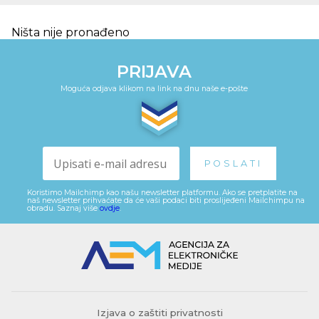
Ništa nije pronađeno
PRIJAVA
Moguća odjava klikom na link na dnu naše e-pošte
Koristimo Mailchimp kao našu newsletter platformu. Ako se pretplatite na
naš newsletter prihvaćate da će vaši podaci biti proslijeđeni Mailchimpu na
obradu. Saznaj više
ovdje
.
Izjava o zaštiti privatnosti