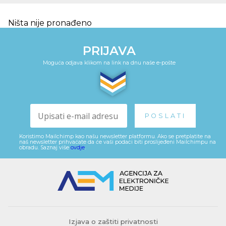
Ništa nije pronađeno
PRIJAVA
Moguća odjava klikom na link na dnu naše e-pošte
Koristimo Mailchimp kao našu newsletter platformu. Ako se pretplatite na
naš newsletter prihvaćate da će vaši podaci biti proslijeđeni Mailchimpu na
obradu. Saznaj više
ovdje
.
Izjava o zaštiti privatnosti