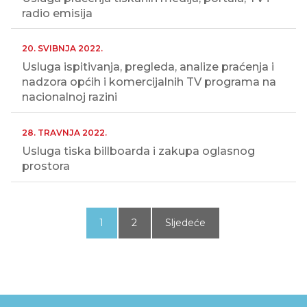
radio emisija
20. SVIBNJA 2022.
Usluga ispitivanja, pregleda, analize praćenja i
nadzora općih i komercijalnih TV programa na
nacionalnoj razini
28. TRAVNJA 2022.
Usluga tiska billboarda i zakupa oglasnog
prostora
Paginacija
objava
1
2
Sljedeće