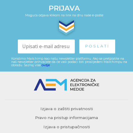
PRIJAVA
Moguća odjava klikom na link na dnu naše e-pošte
Koristimo Mailchimp kao našu newsletter platformu. Ako se pretplatite na
naš newsletter prihvaćate da će vaši podaci biti proslijeđeni Mailchimpu na
obradu. Saznaj više
ovdje
.
Izjava o zaštiti privatnosti
Pravo na pristup informacijama
Izjava o pristupačnosti