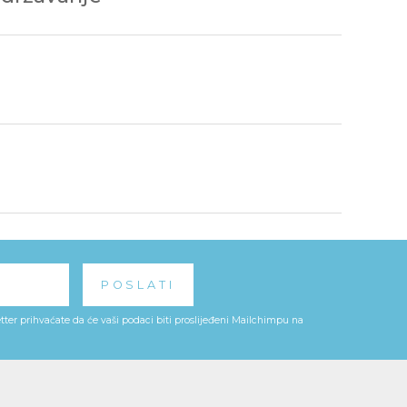
ter prihvaćate da će vaši podaci biti proslijeđeni Mailchimpu na