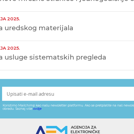
JA 2025.
 uredskog materijala
JA 2025.
 usluge sistematskih pregleda
Koristimo Mailchimp kao našu newsletter platformu. Ako se pretplatite na naš newslet
obradu. Saznaj više
ovdje
.