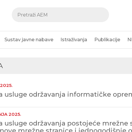
Sustav javne nabave
Istraživanja
Publikacije
N
A
 2025.
 usluge održavanja informatičke opre
NJA 2025.
 usluge održavanja postojeće mrežne s
 nove mrežne stranice i jednogodišnje 