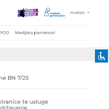
Hrvatski
POO
Medijska pismenost
me BN 7/25
tranice te usluge
održavanje