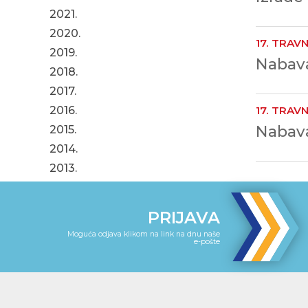
2021.
2020.
17. TRAVN
2019.
Nabava
2018.
2017.
2016.
17. TRAVN
Nabava
2015.
2014.
2013.
PRIJAVA
Moguća odjava klikom na link na dnu naše
e-pošte