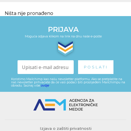
Ništa nije pronađeno
PRIJAVA
Moguća odjava klikom na link na dnu naše e-pošte
Koristimo Mailchimp kao našu newsletter platformu. Ako se pretplatite na
naš newsletter prihvaćate da će vaši podaci biti proslijeđeni Mailchimpu na
obradu. Saznaj više
ovdje
.
Izjava o zaštiti privatnosti