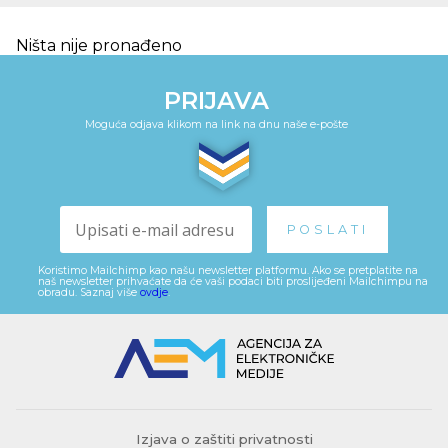
Ništa nije pronađeno
PRIJAVA
Moguća odjava klikom na link na dnu naše e-pošte
Koristimo Mailchimp kao našu newsletter platformu. Ako se pretplatite na
naš newsletter prihvaćate da će vaši podaci biti proslijeđeni Mailchimpu na
obradu. Saznaj više
ovdje
.
Izjava o zaštiti privatnosti