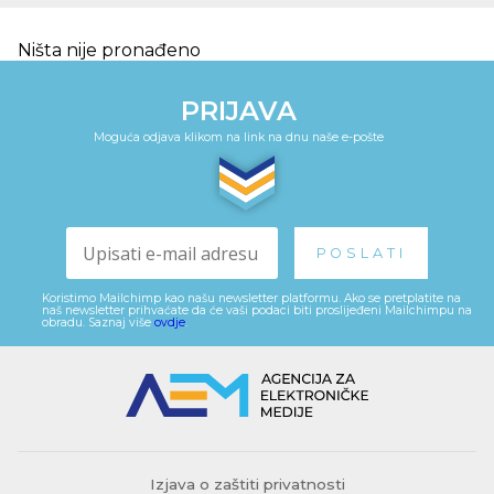
Ništa nije pronađeno
PRIJAVA
Moguća odjava klikom na link na dnu naše e-pošte
Koristimo Mailchimp kao našu newsletter platformu. Ako se pretplatite na
naš newsletter prihvaćate da će vaši podaci biti proslijeđeni Mailchimpu na
obradu. Saznaj više
ovdje
.
Izjava o zaštiti privatnosti