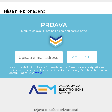
Ništa nije pronađeno
PRIJAVA
Moguća odjava klikom na link na dnu naše e-pošte
Koristimo Mailchimp kao našu newsletter platformu. Ako se pretplatite na
naš newsletter prihvaćate da će vaši podaci biti proslijeđeni Mailchimpu na
obradu. Saznaj više
ovdje
.
Izjava o zaštiti privatnosti