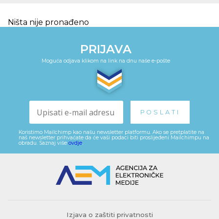
Ništa nije pronađeno
PRIJAVA
Moguća odjava klikom na link na dnu naše e-pošte
Koristimo Mailchimp kao našu newsletter platformu. Ako se pretplatite na
naš newsletter prihvaćate da će vaši podaci biti proslijeđeni Mailchimpu na
obradu. Saznaj više
ovdje
.
Izjava o zaštiti privatnosti