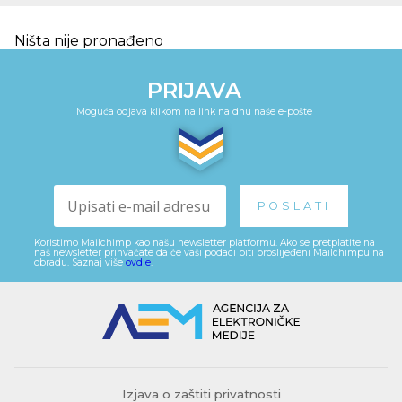
Ništa nije pronađeno
PRIJAVA
Moguća odjava klikom na link na dnu naše e-pošte
Koristimo Mailchimp kao našu newsletter platformu. Ako se pretplatite na
naš newsletter prihvaćate da će vaši podaci biti proslijeđeni Mailchimpu na
obradu. Saznaj više
ovdje
.
Izjava o zaštiti privatnosti