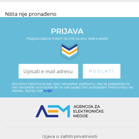
Ništa nije pronađeno
PRIJAVA
Moguća odjava klikom na link na dnu naše e-pošte
Koristimo Mailchimp kao našu newsletter platformu. Ako se pretplatite na
naš newsletter prihvaćate da će vaši podaci biti proslijeđeni Mailchimpu na
obradu. Saznaj više
ovdje
.
Izjava o zaštiti privatnosti