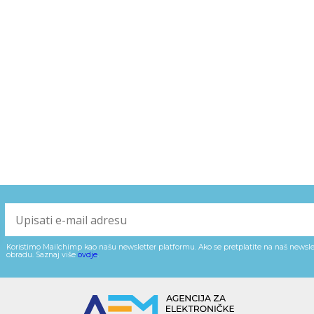
Koristimo Mailchimp kao našu newsletter platformu. Ako se pretplatite na naš newslet
obradu. Saznaj više
ovdje
.