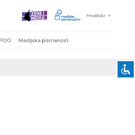
Hrvatski
POO
Medijska pismenost