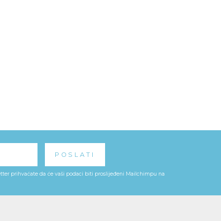
ter prihvaćate da će vaši podaci biti proslijeđeni Mailchimpu na