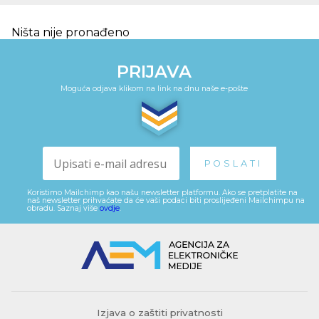
Ništa nije pronađeno
PRIJAVA
Moguća odjava klikom na link na dnu naše e-pošte
Koristimo Mailchimp kao našu newsletter platformu. Ako se pretplatite na
naš newsletter prihvaćate da će vaši podaci biti proslijeđeni Mailchimpu na
obradu. Saznaj više
ovdje
.
Izjava o zaštiti privatnosti