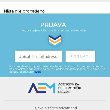
Ništa nije pronađeno
PRIJAVA
Moguća odjava klikom na link na dnu naše e-pošte
Koristimo Mailchimp kao našu newsletter platformu. Ako se pretplatite na
naš newsletter prihvaćate da će vaši podaci biti proslijeđeni Mailchimpu na
obradu. Saznaj više
ovdje
.
Izjava o zaštiti privatnosti