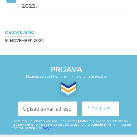
2023.
OBJAVLJENO
16. NOVEMBER 2023.
PRIJAVA
Moguća odjava klikom na link na dnu naše e-pošte
Koristimo Mailchimp kao našu newsletter platformu. Ako se pretplatite na
naš newsletter prihvaćate da će vaši podaci biti proslijeđeni Mailchimpu na
obradu. Saznaj više
ovdje
.