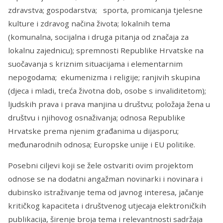
zdravstva; gospodarstva; sporta, promicanja tjelesne
kulture i zdravog načina života; lokalnih tema
(komunalna, socijalna i druga pitanja od značaja za
lokalnu zajednicu); spremnosti Republike Hrvatske na
suočavanja s kriznim situacijama i elementarnim
nepogodama; ekumenizma i religije; ranjivih skupina
(djeca i mladi, treća životna dob, osobe s invaliditetom);
ljudskih prava i prava manjina u društvu; položaja žena u
društvu i njihovog osnaživanja; odnosa Republike
Hrvatske prema njenim građanima u dijasporu;
međunarodnih odnosa; Europske unije i EU politike.
Posebni ciljevi koji se žele ostvariti ovim projektom
odnose se na dodatni angažman novinarki i novinara i
dubinsko istraživanje tema od javnog interesa, jačanje
kritičkog kapaciteta i društvenog utjecaja elektroničkih
publikacija, širenje broja tema i relevantnosti sadržaja