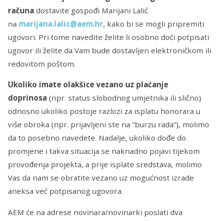
računa
dostavite gospođi Marijani Lalić
na
marijana.lalic@aem.hr
, kako bi se mogli pripremiti
ugovori. Pri tome navedite želite li osobno doći potpisati
ugovor ili želite da Vam bude dostavljen elektroničkom ili
redovitom poštom.
Ukoliko imate olakšice vezano uz plaćanje
doprinosa
(npr. status slobodnog umjetnika ili slično)
odnosno ukoliko postoje razlozi za isplatu honorara u
više obroka (npr. prijavljeni ste na “burzu rada”), molimo
da to posebno navedete. Nadalje, ukoliko dođe do
promjene i takva situacija se naknadno pojavi tijekom
provođenja projekta, a prije isplate sredstava, molimo
Vas da nam se obratite vezano uz mogućnost izrade
aneksa već potpisanog ugovora.
AEM će na adrese novinara/novinarki poslati dva