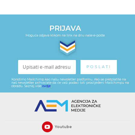
PRIJAVA
Moguća odjava klikom na link na dnu naše e-pošte
Koristimo Mailchimp kao našu newsletter platformu. Ako se pretplatite na
naš newsletter prihvaćate da će vaši podaci biti proslijeđeni Mailchimpu na
obradu. Saznaj više
ovdje
.
Youtube