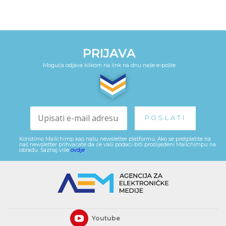
PRIJAVA
Moguća odjava klikom na link na dnu naše e-pošte
Koristimo Mailchimp kao našu newsletter platformu. Ako se pretplatite na
naš newsletter prihvaćate da će vaši podaci biti proslijeđeni Mailchimpu na
obradu. Saznaj više
ovdje
.
Youtube