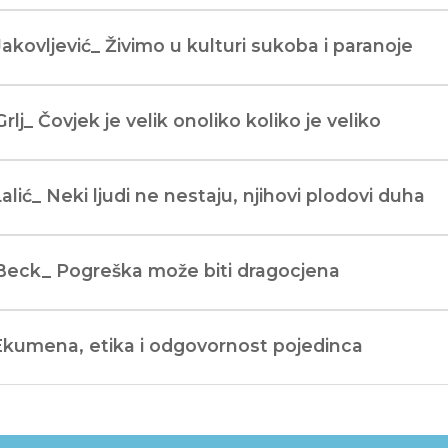
Jakovljević_ Živimo u kulturi sukoba i paranoje
Grlj_ Čovjek je velik onoliko koliko je veliko
Lalić_ Neki ljudi ne nestaju, njihovi plodovi duha
 Beck_ Pogreška može biti dragocjena
Ekumena, etika i odgovornost pojedinca