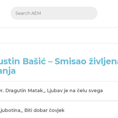
stin Bašić – Smisao življen
anja
Dr. Dragutin Matak_ Ljubav je na čelu svega
Ljubotina_ Biti dobar čovjek