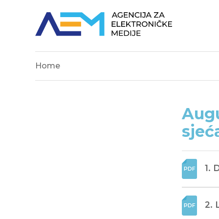
Home
Augu
sjeć
1. 
2. 