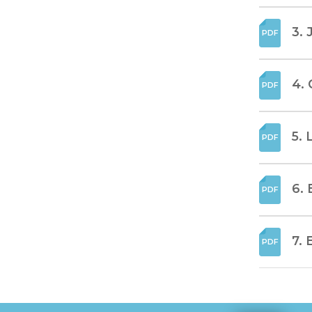
3. 
4. 
5. 
6.
7. 