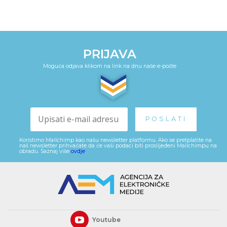
PRIJAVA
Moguća odjava klikom na link na dnu naše e-pošte
Koristimo Mailchimp kao našu newsletter platformu. Ako se pretplatite na
naš newsletter prihvaćate da će vaši podaci biti proslijeđeni Mailchimpu na
obradu. Saznaj više
ovdje
.
Youtube