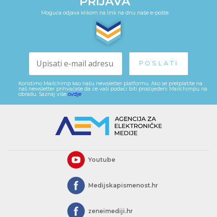
PRIJAVA
Moguća odjava klikom na link na dnu naše e-pošte
Koristimo Mailchimp kao našu newsletter platformu. Ako se pretplatite na
naš newsletter prihvaćate da će vaši podaci biti proslijeđeni Mailchimpu na
obradu. Saznaj više
ovdje
.
Youtube
Medijskapismenost.hr
zeneimediji.hr