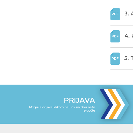
3. 
4. 
5. 
PRIJAVA
Moguća odjava klikom na link na dnu naše
e-pošte