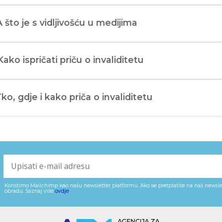
A što je s vidljivošću u medijima
Kako ispričati priču o invaliditetu
Tko, gdje i kako priča o invaliditetu
Koristimo Mailchimp kao našu newsletter platformu. Ako se pretplatite na naš newslet
obradu. Saznaj više
ovdje
.