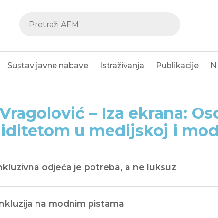
Sustav javne nabave
Istraživanja
Publikacije
N
Vragolović – Iza ekrana: Os
liditetom u medijskoj i mod
Inkluzivna odjeća je potreba, a ne luksuz
Inkluzija na modnim pistama