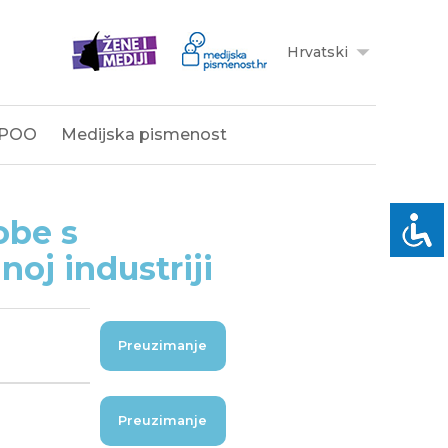
Hrvatski
POO
Medijska pismenost
obe s
noj industriji
Preuzimanje
Preuzimanje