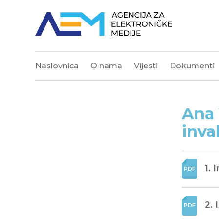
Naslovnica
O nama
Vijesti
Dokumenti
Ana 
inva
1. 
2. 