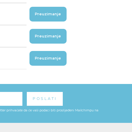
Preuzimanje
Preuzimanje
Preuzimanje
ter prihvaćate da će vaši podaci biti proslijeđeni Mailchimpu na