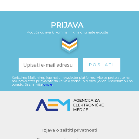
PRIJAVA
Moguća odjava klikom na link na dnu naše e-pošte
Koristimo Mailchimp kao našu newsletter platformu. Ako se pretplatite na
naš newsletter prihvaćate da će vaši podaci biti proslijeđeni Mailchimpu na
obradu. Saznaj više
ovdje
.
Izjava o zaštiti privatnosti