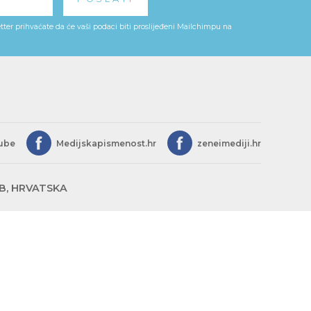
ter prihvaćate da će vaši podaci biti proslijeđeni Mailchimpu na
ube
Medijskapismenost.hr
zeneimediji.hr
EB, HRVATSKA