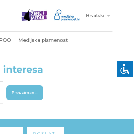
Hrvatski
POO
Medijska pismenost
 interesa
Preuzimanje