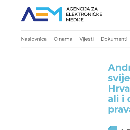
Naslovnica
O nama
Vijesti
Dokumenti
Andr
svij
Hrva
ali 
prav