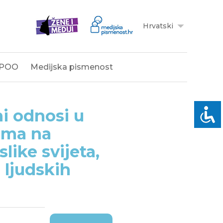
Hrvatski
POO
Medijska pismenost
i odnosi u
jima na
like svijeta,
 ljudskih