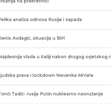
Britanija na prekretnici
Velika analiza odnosa Rusije i zapada
Denis Avdagić, situacija u BiH
Najdesnija vlada u italiji nakon drugog svjetskog 
Ljudska prava i lockdown Nevenka Mrčela
Tonči Tadić- rusija Putin nuklearno naoružanje