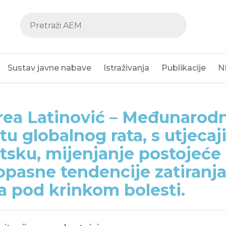
Sustav javne nabave
Istraživanja
Publikacije
N
ea Latinović – Međunarodn
etu globalnog rata, s utjeca
tsku, mijenjanje postojeće s
i opasne tendencije zatiranja
a pod krinkom bolesti.