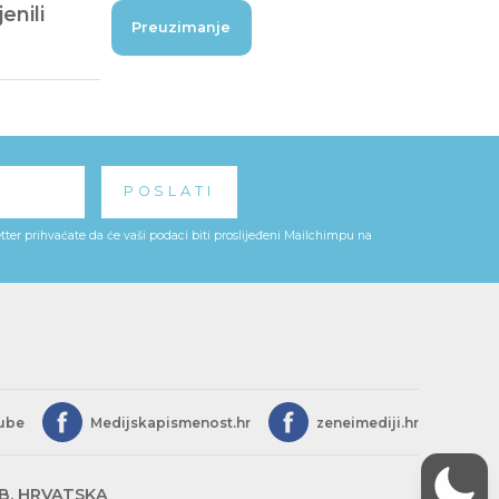
enili
Preuzimanje
ter prihvaćate da će vaši podaci biti proslijeđeni Mailchimpu na
ube
Medijskapismenost.hr
zeneimediji.hr
EB, HRVATSKA