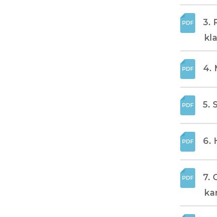
3.
kl
4. 
5. 
6. 
7. 
kar