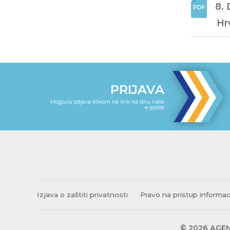
8. 
Hr
PRIJAVA
Moguća odjava klikom na link na dnu naše
e-pošte
Izjava o zaštiti privatnosti
Pravo na pristup informa
© 2026 AGEN