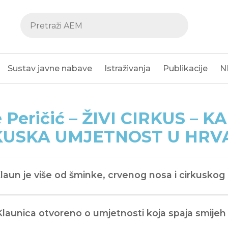
Sustav javne nabave
Istraživanja
Publikacije
N
 Peričić – ŽIVI CIRKUS – K
KUSKA UMJETNOST U HRV
Klaun je više od šminke, crvenog nosa i cirkuskog 
Klaunica otvoreno o umjetnosti koja spaja smijeh 