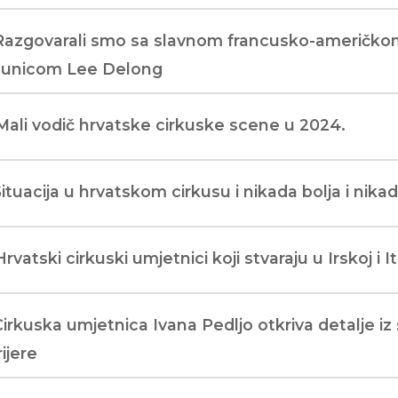
 Razgovarali smo sa slavnom francusko-američk
aunicom Lee Delong
Mali vodič hrvatske cirkuske scene u 2024.
Situacija u hrvatskom cirkusu i nikada bolja i nika
Hrvatski cirkuski umjetnici koji stvaraju u Irskoj i Ita
Cirkuska umjetnica Ivana Pedljo otkriva detalje iz
ijere