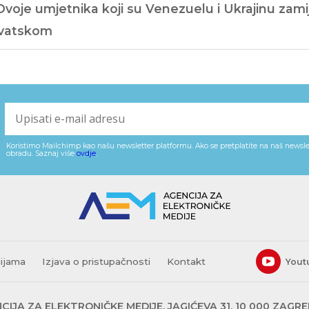
Dvoje umjetnika koji su Venezuelu i Ukrajinu zamij
vatskom
Koristimo Mailchimp kao našu newsletter platformu. Ako se pretplatite na naš newslet
obradu. Saznaj više
ovdje
.
cijama
Izjava o pristupačnosti
Kontakt
Yout
CIJA ZA ELEKTRONIČKE MEDIJE, JAGIĆEVA 31, 10 000 ZAGR