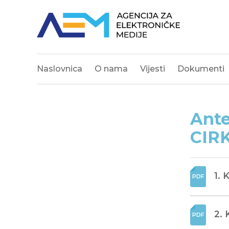
Naslovnica
O nama
Vijesti
Dokumenti
Ante
CIR
1. 
2. 