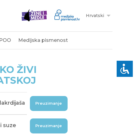
Hrvatski
POO
Medijska pismenost
AKO ŽIVI
ATSKOJ
lakrdijaša
Preuzimanje
i suze
Preuzimanje