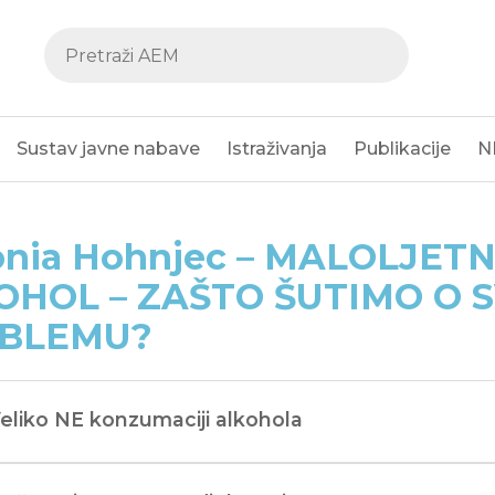
Sustav javne nabave
Istraživanja
Publikacije
N
nia Hohnjec – MALOLJETNI
OHOL – ZAŠTO ŠUTIMO O 
BLEMU?
Veliko NE konzumaciji alkohola