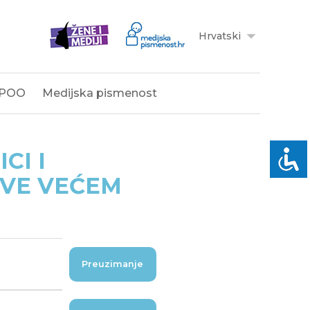
Hrvatski
POO
Medijska pismenost
CI I
SVE VEĆEM
Preuzimanje