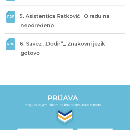
5. Asistentica Ratković_ O radu na 
neodređeno
6. Savez „Dodir”_ Znakovni jezik 
gotovo
PRIJAVA
Moguća odjava klikom na link na dnu naše e-pošte