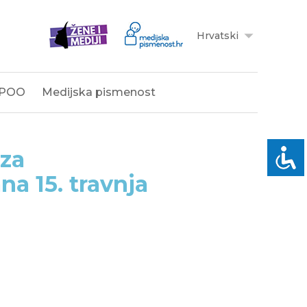
Hrvatski
POO
Medijska pismenost
 za
a 15. travnja