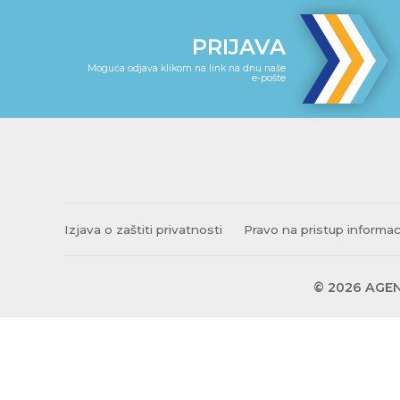
PRIJAVA
Moguća odjava klikom na link na dnu naše
e-pošte
Izjava o zaštiti privatnosti
Pravo na pristup informa
© 2026 AGEN