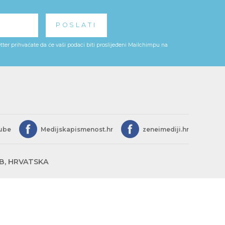
ter prihvaćate da će vaši podaci biti proslijeđeni Mailchimpu na
ube
Medijskapismenost.hr
zeneimediji.hr
EB, HRVATSKA