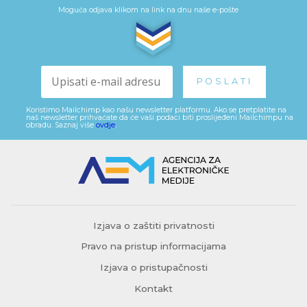
Moguća odjava klikom na link na dnu naše e-pošte
Koristimo Mailchimp kao našu newsletter platformu. Ako se pretplatite na
naš newsletter prihvaćate da će vaši podaci biti proslijeđeni Mailchimpu na
obradu. Saznaj više
ovdje
.
Izjava o zaštiti privatnosti
Pravo na pristup informacijama
Izjava o pristupačnosti
Kontakt