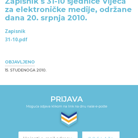
Zapisnik s 31-10 sjednice Vijeća
za elektroničke medije, održane
dana 20. srpnja 2010.
Zapisnik
31-10.pdf
OBJAVLJENO
15. STUDENOGA 2010.
PRIJAVA
Moguća odjava klikom na link na dnu naše e-pošte