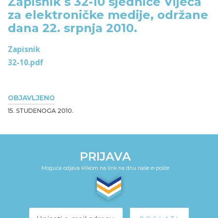
Zapisnik s 32-10 sjednice Vijeća
za elektroničke medije, održane
dana 22. srpnja 2010.
Zapisnik
32-10.pdf
OBJAVLJENO
15. STUDENOGA 2010.
PRIJAVA
Moguća odjava klikom na link na dnu naše e-pošte