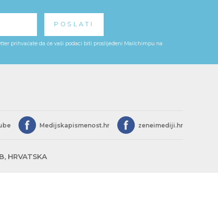
ter prihvaćate da će vaši podaci biti proslijeđeni Mailchimpu na
ube
Medijskapismenost.hr
zeneimediji.hr
EB, HRVATSKA