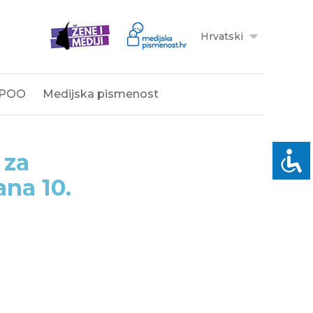
Hrvatski
POO
Medijska pismenost
 za
ana 10.