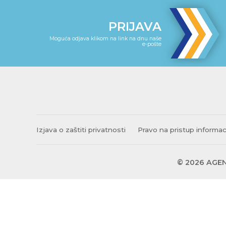
PRIJAVA
Moguća odjava klikom na link na dnu naše
e-pošte
Izjava o zaštiti privatnosti
Pravo na pristup informa
© 2026 AGEN