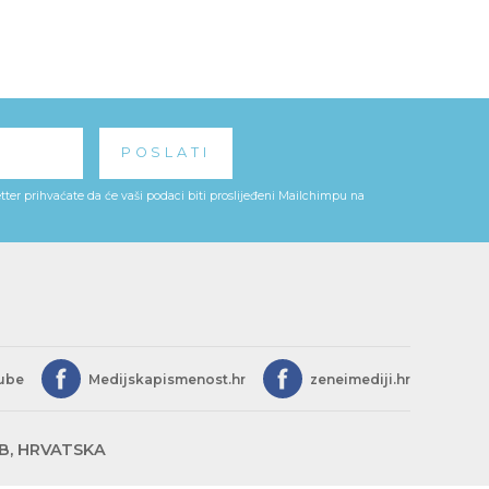
ter prihvaćate da će vaši podaci biti proslijeđeni Mailchimpu na
ube
Medijskapismenost.hr
zeneimediji.hr
EB, HRVATSKA