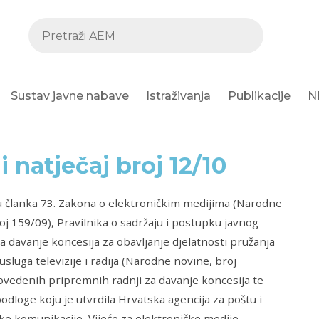
Sustav javne nabave
Istraživanja
Publikacije
N
i natječaj broj 12/10
u članka 73. Zakona o elektroničkim medijima (Narodne
oj 159/09), Pravilnika o sadržaju i postupku javnog
za davanje koncesija za obavljanje djelatnosti pružanja
usluga televizije i radija (Narodne novine, broj
ovedenih pripremnih radnji za davanje koncesija te
odloge koju je utvrdila Hrvatska agencija za poštu i
ke komunikacije, Vijeće za elektroničke medije