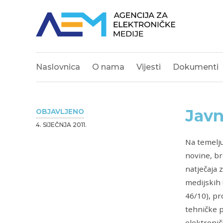
Naslovnica
O nama
Vijesti
Dokumenti
Javn
OBJAVLJENO
4. SIJEČNJA 2011.
Na temelj
novine, br
natječaja 
medijskih 
46/10), pr
tehničke p
elektronič