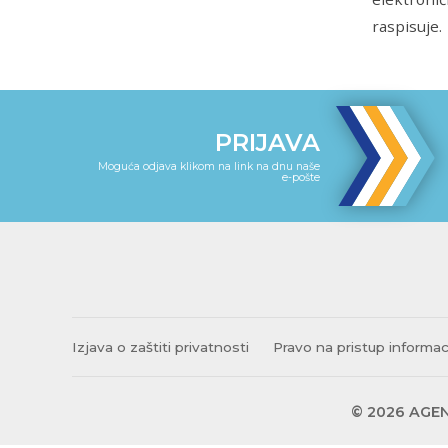
raspisuje.
PRIJAVA
Moguća odjava klikom na link na dnu naše
e-pošte
Izjava o zaštiti privatnosti
Pravo na pristup informa
© 2026 AGEN