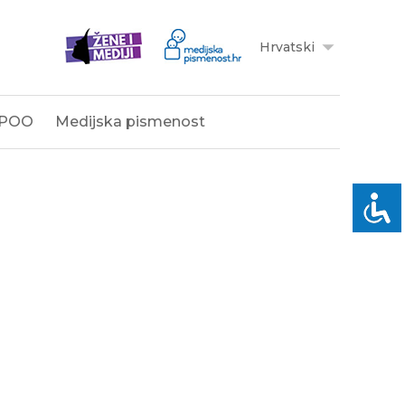
Hrvatski
POO
Medijska pismenost