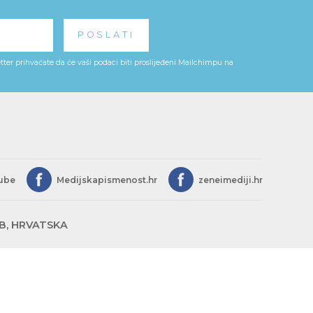
ter prihvaćate da će vaši podaci biti proslijeđeni Mailchimpu na
ube
Medijskapismenost.hr
zeneimediji.hr
EB, HRVATSKA