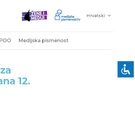
Hrvatski
POO
Medijska pismenost
 za
na 12.