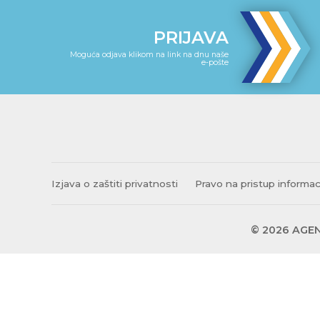
PRIJAVA
Moguća odjava klikom na link na dnu naše
e-pošte
Izjava o zaštiti privatnosti
Pravo na pristup informa
© 2026 AGEN