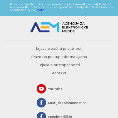
Koristimo Mailchimp kao našu newsletter platformu. Ako se pretplatite na
naš newsletter prihvaćate da će vaši podaci biti proslijeđeni Mailchimpu na
obradu. Saznaj više
ovdje
.
Izjava o zaštiti privatnosti
Pravo na pristup informacijama
Izjava o pristupačnosti
Kontakt
Youtube
Medijskapismenost.hr
zeneimediji.hr