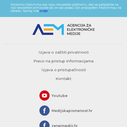
Koristimo Mailchimp kao našu newsletter platformu. Ako se pretplatite na
naš newsletter prihvaćate da će vaši podaci biti proslijeđeni Mailchimpu na
obradu. Saznaj više
ovdje
.
Izjava o zaštiti privatnosti
Pravo na pristup informacijama
Izjava o pristupačnosti
Kontakt
Youtube
Medijskapismenost.hr
zeneimediji.hr