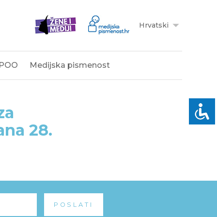
Hrvatski
POO
Medijska pismenost
za
ana 28.