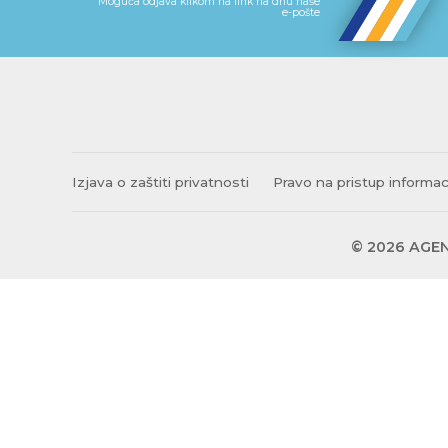
Moguća odjava klikom na link na dnu naše
e-pošte
Izjava o zaštiti privatnosti
Pravo na pristup informa
© 2026 AGEN