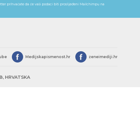
ter prihvaćate da će vaši podaci biti proslijeđeni Mailchimpu na
ube
Medijskapismenost.hr
zeneimediji.hr
EB, HRVATSKA