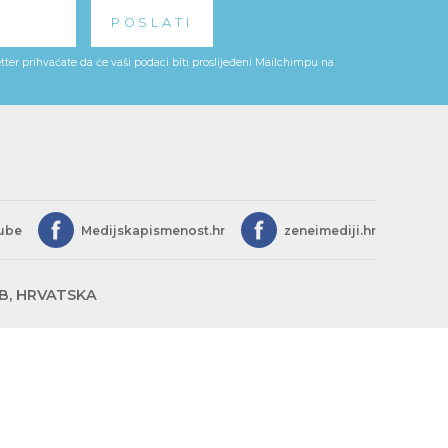
ter prihvaćate da će vaši podaci biti proslijeđeni Mailchimpu na
ube
Medijskapismenost.hr
zeneimediji.hr
EB, HRVATSKA