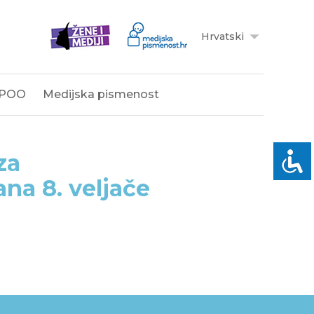
Hrvatski
POO
Medijska pismenost
za
na 8. veljače