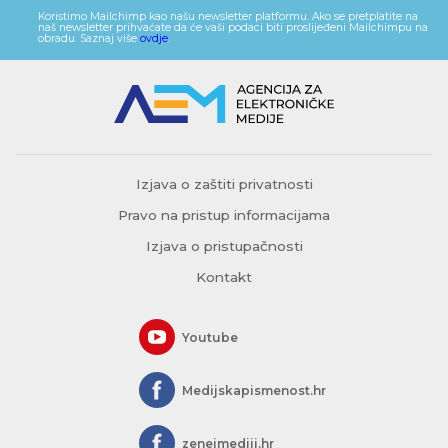
Koristimo Mailchimp kao našu newsletter platformu. Ako se pretplatite na
naš newsletter prihvaćate da će vaši podaci biti proslijeđeni Mailchimpu na
obradu. Saznaj više
ovdje
.
Izjava o zaštiti privatnosti
Pravo na pristup informacijama
Izjava o pristupačnosti
Kontakt
Youtube
Medijskapismenost.hr
zeneimediji.hr