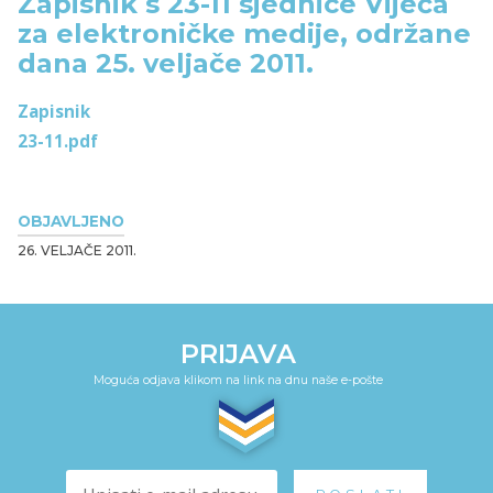
Zapisnik s 23-11 sjednice Vijeća
za elektroničke medije, održane
dana 25. veljače 2011.
Zapisnik
23-11.pdf
OBJAVLJENO
26. VELJAČE 2011.
PRIJAVA
Moguća odjava klikom na link na dnu naše e-pošte