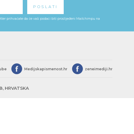
ter prihvaćate da će vaši podaci biti proslijeđeni Mailchimpu na
ube
Medijskapismenost.hr
zeneimediji.hr
EB, HRVATSKA