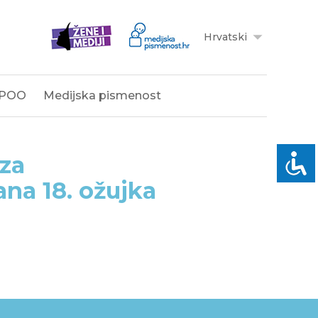
Hrvatski
POO
Medijska pismenost
 za
ana 18. ožujka