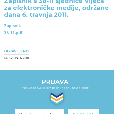
Zapisnik s 38-11 sjednice Vijeća
za elektroničke medije, održane
dana 6. travnja 2011.
Zapisnik
38-11.pdf
OBJAVLJENO
13. SVIBNJA 2011.
PRIJAVA
Moguća odjava klikom na link na dnu naše e-pošte