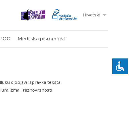
Hrvatski
POO
Medijska pismenost
dluku o objavi ispravka teksta
luralizma i raznovrsnosti