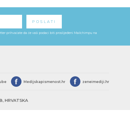
ter prihvaćate da će vaši podaci biti proslijeđeni Mailchimpu na
ube
Medijskapismenost.hr
zeneimediji.hr
EB, HRVATSKA