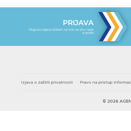
PRIJAVA
Moguća odjava klikom na link na dnu naše
e-pošte
Izjava o zaštiti privatnosti
Pravo na pristup informa
© 2026 AGEN