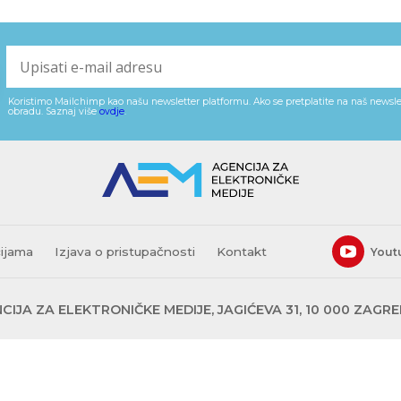
Koristimo Mailchimp kao našu newsletter platformu. Ako se pretplatite na naš newslet
obradu. Saznaj više
ovdje
.
cijama
Izjava o pristupačnosti
Kontakt
Yout
CIJA ZA ELEKTRONIČKE MEDIJE, JAGIĆEVA 31, 10 000 ZAGR