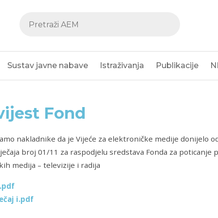
Sustav javne nabave
Istraživanja
Publikacije
N
ijest Fond
vamo nakladnike da je Vijeće za elektroničke medije donijelo o
ječaja broj 01/11 za raspodjelu sredstava Fonda za poticanje p
ih medija – televizije i radija
.pdf
ečaj i.pdf