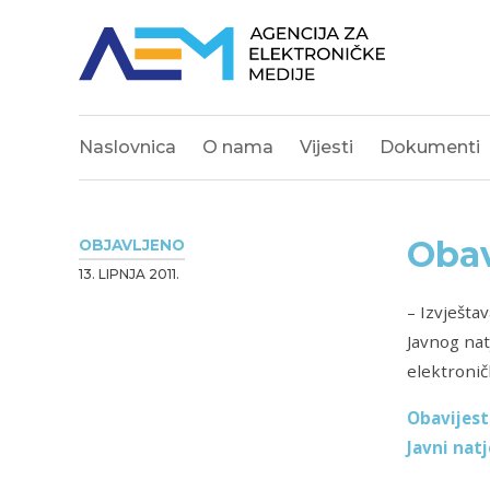
Naslovnica
O nama
Vijesti
Dokumenti
Obav
OBJAVLJENO
13. LIPNJA 2011.
– Izvješta
Javnog nat
elektroničk
Obavijest
Javni natj