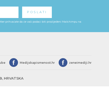
ter prihvaćate da će vaši podaci biti proslijeđeni Mailchimpu na
ube
Medijskapismenost.hr
zeneimediji.hr
EB, HRVATSKA