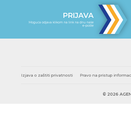
PRIJAVA
Moguća odjava klikom na link na dnu naše
e-pošte
Izjava o zaštiti privatnosti
Pravo na pristup informa
© 2026 AGEN