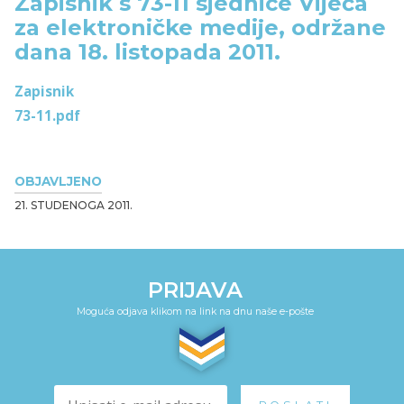
Zapisnik s 73-11 sjednice Vijeća
za elektroničke medije, održane
dana 18. listopada 2011.
Zapisnik
73-11.pdf
OBJAVLJENO
21. STUDENOGA 2011.
PRIJAVA
Moguća odjava klikom na link na dnu naše e-pošte