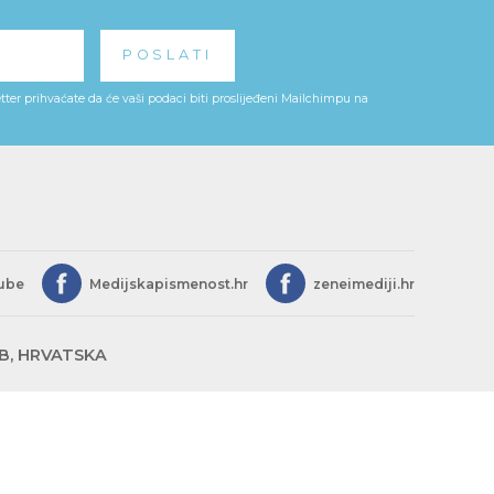
ter prihvaćate da će vaši podaci biti proslijeđeni Mailchimpu na
ube
Medijskapismenost.hr
zeneimediji.hr
EB, HRVATSKA