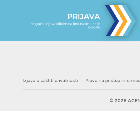
PRIJAVA
Moguća odjava klikom na link na dnu naše
e-pošte
Izjava o zaštiti privatnosti
Pravo na pristup informa
© 2026 AGEN