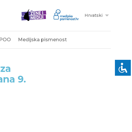
Hrvatski
POO
Medijska pismenost
 za
ana 9.