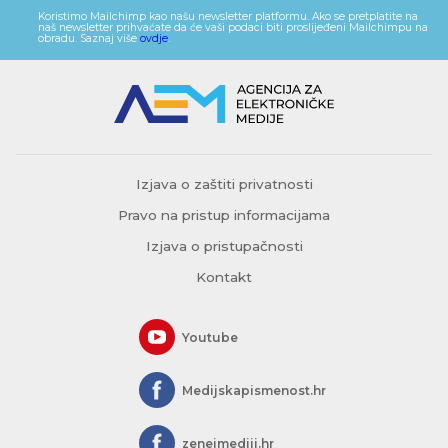
Koristimo Mailchimp kao našu newsletter platformu. Ako se pretplatite na
naš newsletter prihvaćate da će vaši podaci biti proslijeđeni Mailchimpu na
obradu. Saznaj više
ovdje
.
Izjava o zaštiti privatnosti
Pravo na pristup informacijama
Izjava o pristupačnosti
Kontakt
Youtube
Medijskapismenost.hr
zeneimediji.hr