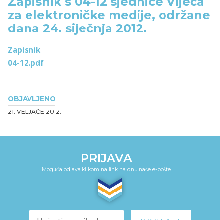
Zapisnik s 04-12 sjednice Vijeća
za elektroničke medije, održane
dana 24. siječnja 2012.
Zapisnik
04-12.pdf
OBJAVLJENO
21. VELJAČE 2012.
PRIJAVA
Moguća odjava klikom na link na dnu naše e-pošte