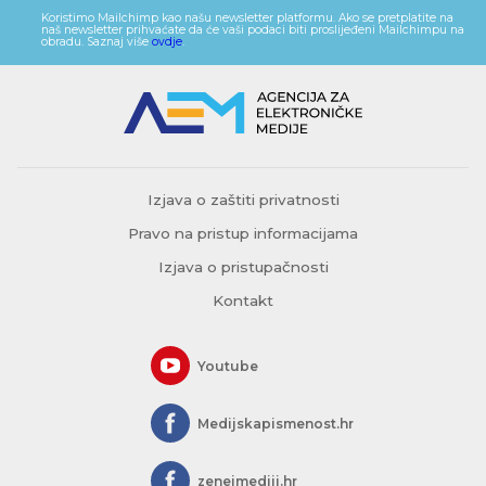
Koristimo Mailchimp kao našu newsletter platformu. Ako se pretplatite na
naš newsletter prihvaćate da će vaši podaci biti proslijeđeni Mailchimpu na
obradu. Saznaj više
ovdje
.
Izjava o zaštiti privatnosti
Pravo na pristup informacijama
Izjava o pristupačnosti
Kontakt
Youtube
Medijskapismenost.hr
zeneimediji.hr